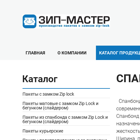
ГЛАВНАЯ
О КОМПАНИИ
КАТАЛОГ ПРОДУК
СПА
Пакеты с замком Zip lock
Спанбонд
Пакеты матовые с замком Zip Lock и
бегунком (слайдером)
современн
Спанбонд 
Пакеты из спанбонда с замком Zip Lock и
бегунком (слайдером)
назначени
жесткость
Пакеты курьерские
Ширина п