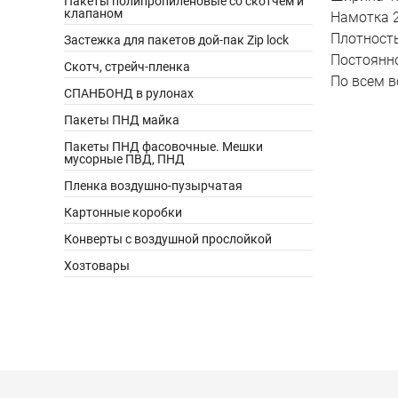
Пакеты полипропиленовые со скотчем и
клапаном
Намотка 
Плотность
Застежка для пакетов дой-пак Zip lock
Постоянно
Скотч, стрейч-пленка
По всем в
СПАНБОНД в рулонах
Пакеты ПНД майка
Пакеты ПНД фасовочные. Мешки
мусорные ПВД, ПНД
Пленка воздушно-пузырчатая
Картонные коробки
Конверты с воздушной прослойкой
Хозтовары